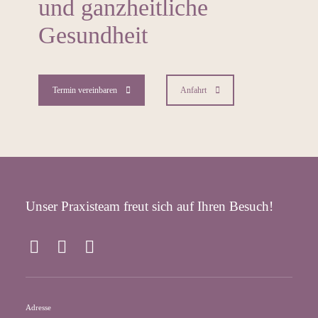
und ganzheitliche
Gesundheit
Termin vereinbaren
Anfahrt
Unser Praxisteam freut sich auf Ihren Besuch!
F
I
Y
a
n
o
c
s
u
e
t
T
Adresse
b
a
u