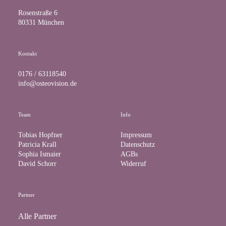
o
g
b
Rosenstraße 6
o
r
e
80331 München
k
a
m
Kontakt
0176 / 63118540
info@osteovision.de
Team
Info
Tobias Hopfner
Impressum
Patricia Krall
Datenschutz
Sophia Ismaier
AGBs
David Schorr
Widerruf
Partner
Alle Partner