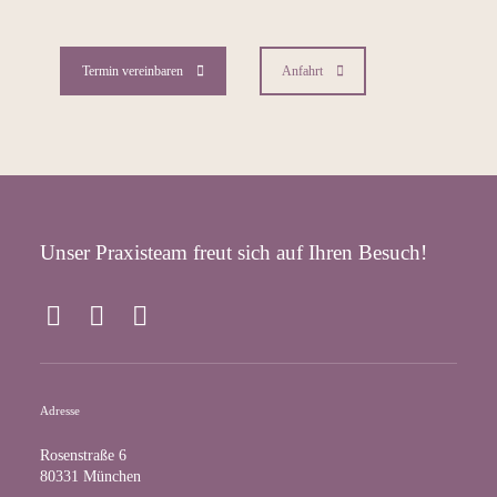
Termin vereinbaren
Anfahrt
Unser Praxisteam freut sich auf Ihren Besuch!
F
I
Y
a
n
o
c
s
u
e
t
T
Adresse
b
a
u
o
g
b
Rosenstraße 6
o
r
e
80331 München