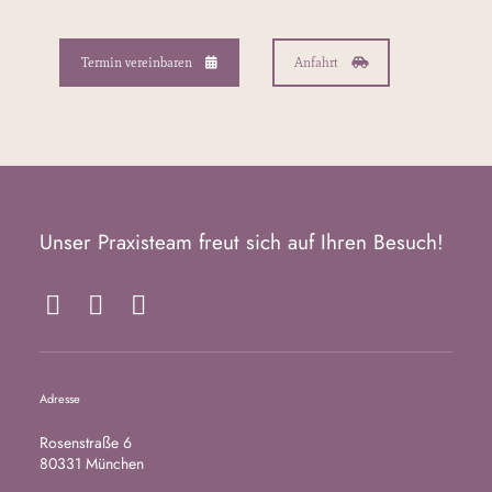
Termin vereinbaren
Anfahrt
Unser Praxisteam freut sich auf Ihren Besuch!
F
I
Y
a
n
o
c
s
u
e
t
T
Adresse
b
a
u
o
g
b
Rosenstraße 6
o
r
e
80331 München
k
a